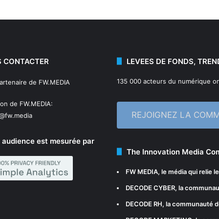
 CONTACTER
LEVEES DE FONDS, TREN
135 000 acteurs du numérique on
partenaire de FW.MEDIA
ion de FW.MEDIA:
REJOIGNEZ LA COM
n@fw.media
 audience est mesurée par
The Innovation Media C
FW MEDIA
, le média qui relie 
DECODE CYBER
, la communau
DECODE RH
, la communauté d