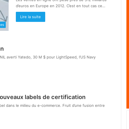
d’euros en Europe en 2012. C’est en tout cas ce…
Lire la suite
les
in
IL averti Yatedo, 30 M $ pour LightSpeed, l’US Navy
uveaux labels de certification
bel dans le milieu du e-commerce. Fruit d’une fusion entre