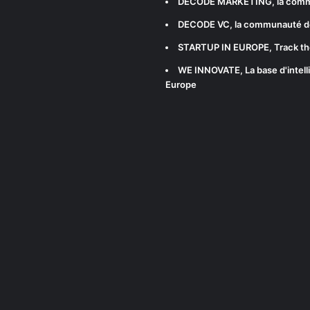
DECODE MARKETING
, la com
DECODE VC
, la communauté d
STARTUP IN EUROPE
, Track t
WE INNOVATE
, La base d'int
Europe