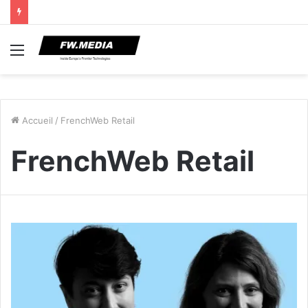
Menu
Accueil
/
FrenchWeb Retail
FrenchWeb Retail