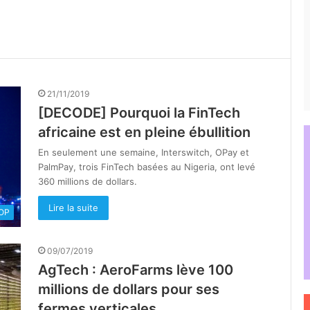
21/11/2019
[DECODE] Pourquoi la FinTech
africaine est en pleine ébullition
En seulement une semaine, Interswitch, OPay et
PalmPay, trois FinTech basées au Nigeria, ont levé
360 millions de dollars.
Lire la suite
OOP
09/07/2019
AgTech : AeroFarms lève 100
millions de dollars pour ses
fermes verticales