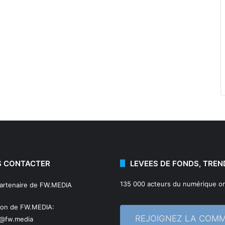
 CONTACTER
LEVEES DE FONDS, TREN
135 000 acteurs du numérique on
partenaire de FW.MEDIA
ion de FW.MEDIA:
REJOIGNEZ LA COM
n@fw.media