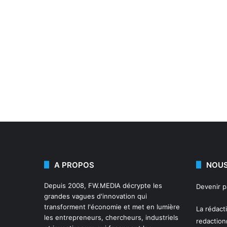
A PROPOS
NOUS
Depuis 2008,
FW.MEDIA
décrypte les
Devenir 
grandes vagues d'innovation qui
transforment l'économie et met en lumière
La rédact
les entrepreneurs, chercheurs, industriels
redactio