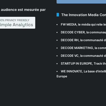
 audience est mesurée par
The Innovation Media C
FW MEDIA
, le média qui relie 
DECODE CYBER
, la communau
DECODE RH
, la communauté d
DECODE MARKETING
, la com
DECODE VC
, la communauté d
STARTUP IN EUROPE
, Track t
WE INNOVATE
, La base d'int
Europe