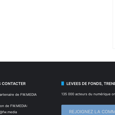
 CONTACTER
LEVEES DE FONDS, TREN
135 000 acteurs du numérique on
partenaire de FW.MEDIA
ion de FW.MEDIA:
REJOIGNEZ LA COM
n@fw.media