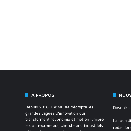
A PROPOS
NOUS
Depuis 2008,
FW.MEDIA
décrypte les
Devenir 
grandes vagues d'innovation qui
transforment l'économie et met en lumière
La rédact
les entrepreneurs, chercheurs, industriels
redactio