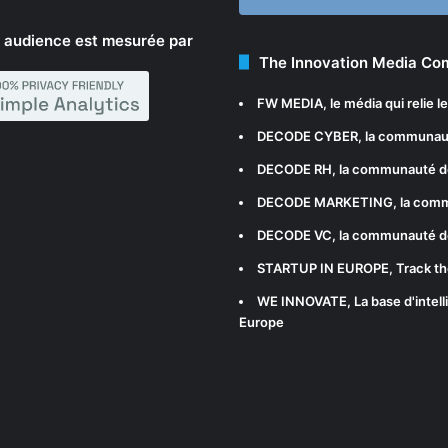
 audience est mesurée par
The Innovation Media C
FW MEDIA
, le média qui relie 
DECODE CYBER
, la communau
DECODE RH
, la communauté d
DECODE MARKETING
, la com
DECODE VC
, la communauté d
STARTUP IN EUROPE
, Track t
WE INNOVATE
, La base d'int
Europe