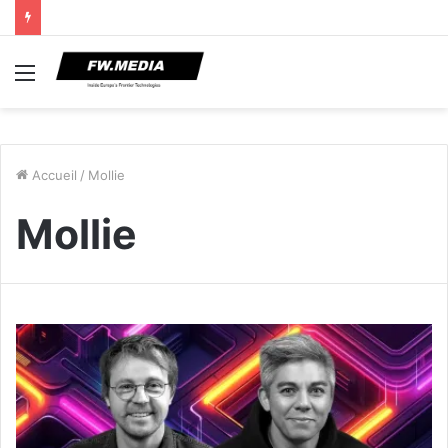
Menu
Accueil
/
Mollie
Mollie