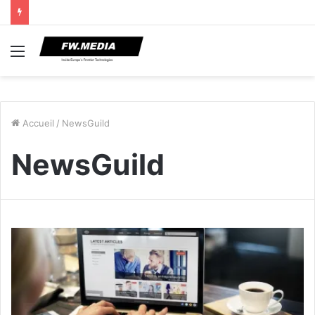
Menu
Accueil
/
NewsGuild
NewsGuild