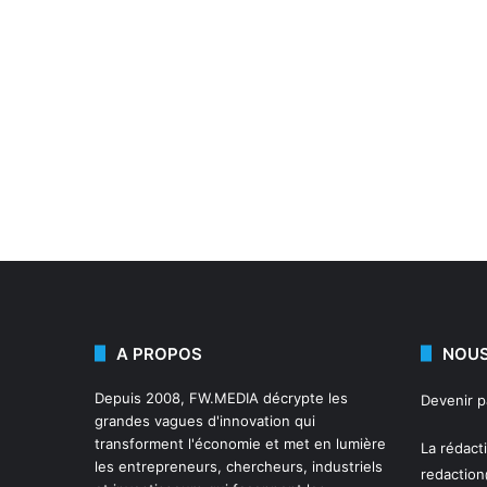
A PROPOS
NOUS
Depuis 2008,
FW.MEDIA
décrypte les
Devenir 
grandes vagues d'innovation qui
transforment l'économie et met en lumière
La rédact
les entrepreneurs, chercheurs, industriels
redactio