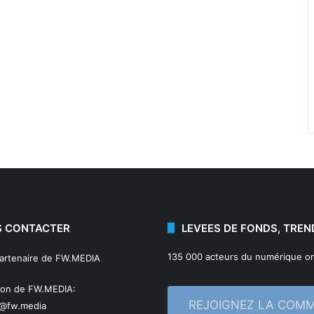
 CONTACTER
LEVEES DE FONDS, TREN
135 000 acteurs du numérique on
partenaire de FW.MEDIA
ion de FW.MEDIA:
REJOIGNEZ LA COM
n@fw.media