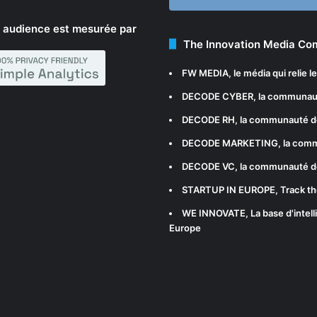
 audience est mesurée par
The Innovation Media C
FW MEDIA
, le média qui relie 
DECODE CYBER
, la communau
DECODE RH
, la communauté d
DECODE MARKETING
, la com
DECODE VC
, la communauté d
STARTUP IN EUROPE
, Track t
WE INNOVATE
, La base d'int
Europe