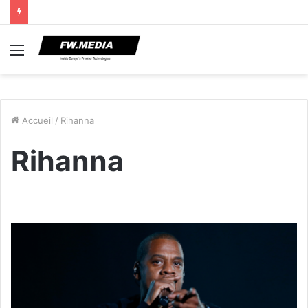
Menu
Accueil
/
Rihanna
Rihanna