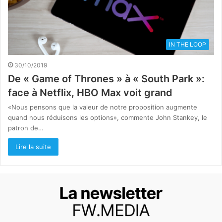
IN THE LOOP
30/10/2019
De « Game of Thrones » à « South Park »:
face à Netflix, HBO Max voit grand
«Nous pensons que la valeur de notre proposition augmente
quand nous réduisons les options», commente John Stankey, le
patron de…
Lire la suite