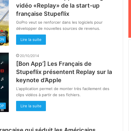
vidéo «Replay» de la start-up
française Stupeflix
GoPro veut se renforcer dans les logiciels pour
développer de nouvelles sources de revenus.
Lire la suite
ON
20/10/2014
[Bon App’] Les Français de
Stupeflix présentent Replay sur la
keynote d’Apple
L'application permet de monter très facilement des
clips vidéos à partir de ses fichiers.
Lire la suite
OOP
française qui séduit les Américains