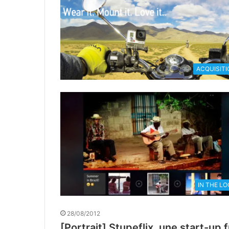
ACQUISITI
IN THE L
28/08/2012
[Portrait] Stupeflix, une start-up 