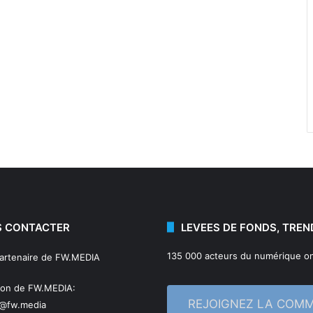
 CONTACTER
LEVEES DE FONDS, TREN
135 000 acteurs du numérique on
partenaire de FW.MEDIA
ion de FW.MEDIA:
REJOIGNEZ LA COM
n@fw.media