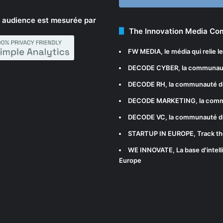
 audience est mesurée par
The Innovation Media C
FW MEDIA
, le média qui relie 
DECODE CYBER
, la communau
DECODE RH
, la communauté d
DECODE MARKETING
, la com
DECODE VC
, la communauté d
STARTUP IN EUROPE
, Track t
WE INNOVATE
, La base d'int
Europe