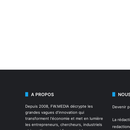
A PROPOS
NOUS
Depuis 2008,
FW.MEDIA
décrypte les
Devenir 
grandes vagues d'innovation qui
transforment l'économie et met en lumière
La rédact
les entrepreneurs, chercheurs, industriels
redactio