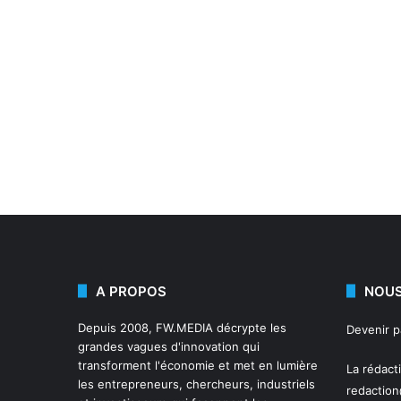
A PROPOS
NOUS
Depuis 2008,
FW.MEDIA
décrypte les
Devenir 
grandes vagues d'innovation qui
transforment l'économie et met en lumière
La rédact
les entrepreneurs, chercheurs, industriels
redactio