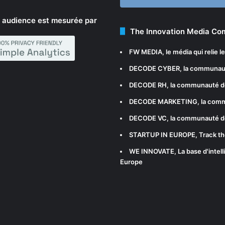
 audience est mesurée par
The Innovation Media C
FW MEDIA
, le média qui relie 
DECODE CYBER
, la communau
DECODE RH
, la communauté d
DECODE MARKETING
, la com
DECODE VC
, la communauté d
STARTUP IN EUROPE
, Track t
WE INNOVATE
, La base d'int
Europe