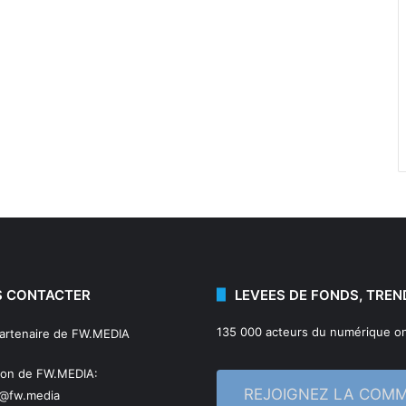
 CONTACTER
LEVEES DE FONDS, TREN
135 000 acteurs du numérique on
partenaire de FW.MEDIA
ion de FW.MEDIA:
REJOIGNEZ LA COM
n@fw.media