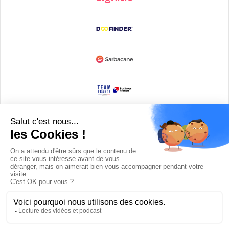
Devenir partenaire
© Copyright 2008 / 2026,
DECODE MEDIA, The Innovation Media
Company.
All Rights Reserved