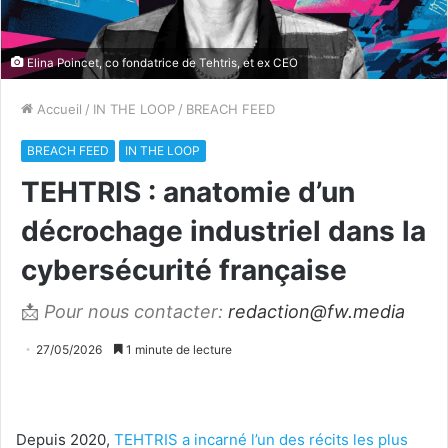
Elina Poincet, co fondatrice de Tehtris, et ex CEO
Accueil
/
IN THE LOOP
/
BREACH FEED
BREACH FEED
IN THE LOOP
TEHTRIS : anatomie d’un
décrochage industriel dans la
cybersécurité française
📩
Pour nous contacter:
redaction@fw.media
27/05/2026
1 minute de lecture
Depuis 2020,
TEHTRIS a incarné l’un des récits les plus