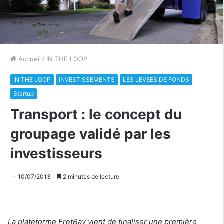
Accueil
/
IN THE LOOP
IN THE LOOP
INVESTISSEMENTS
LES LEVEES DE FONDS
Startup
Transport : le concept du
groupage validé par les
investisseurs
10/07/2013
2 minutes de lecture
La plateforme FretBay vient de finaliser une première