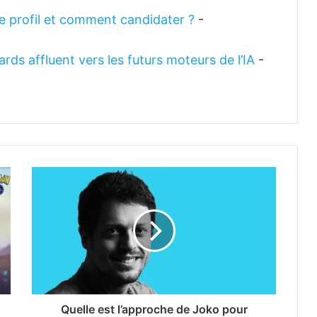
 le profil et comment candidater ?
-
rds affluent vers les futurs moteurs de l’IA
-
Quelle est l’approche de Joko pour