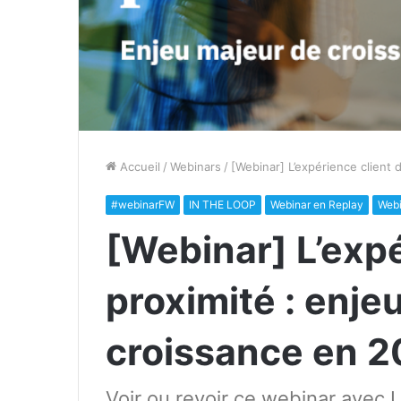
Accueil
/
Webinars
/
[Webinar] L’expérience client
#webinarFW
IN THE LOOP
Webinar en Replay
Webi
[Webinar] L’expé
proximité : enje
croissance en 
Voir ou revoir ce webinar avec 