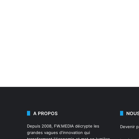
A PROPOS
NOUS
Depuis 2008,
FW.MEDIA
décrypte les
Devenir 
grandes vagues d'innovation qui
transforment l'économie et met en lumière