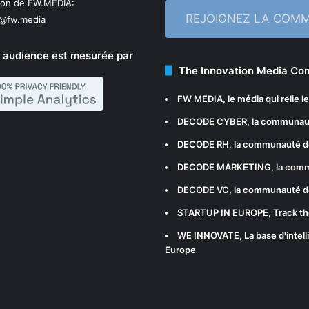
ion de FW.MEDIA:
REJOIGNEZ LA COM
n@fw.media
 audience est mesurée par
The Innovation Media C
FW MEDIA
, le média qui relie 
DECODE CYBER
, la communau
DECODE RH
, la communauté d
DECODE MARKETING
, la com
DECODE VC
, la communauté d
STARTUP IN EUROPE
, Track t
WE INNOVATE
, La base d'int
Europe