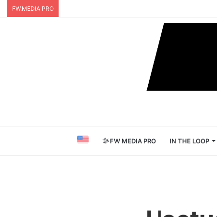
FW.MEDIA PRO
FW MEDIA PRO
IN THE LOOP