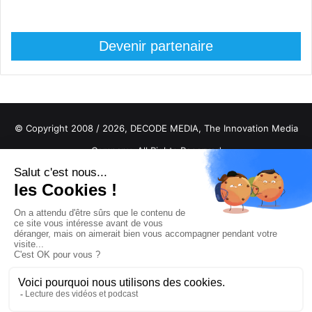
Devenir partenaire
© Copyright 2008 / 2026,
DECODE MEDIA, The Innovation Media
Company.
All Rights Reserved
Twitter
RSS