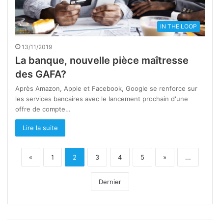
IN THE LOOP
13/11/2019
La banque, nouvelle pièce maîtresse
des GAFA?
Après Amazon, Apple et Facebook, Google se renforce sur
les services bancaires avec le lancement prochain d'une
offre de compte…
Lire la suite
«
1
2
3
4
5
»
...
Dernier