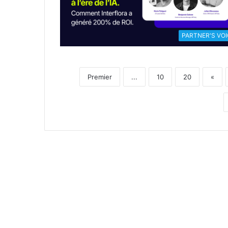
PARTNER'S VOI
Premier
...
10
20
«