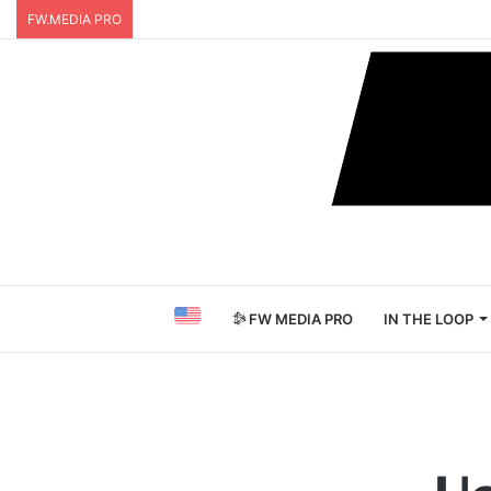
FW.MEDIA PRO
FW MEDIA PRO
IN THE LOOP