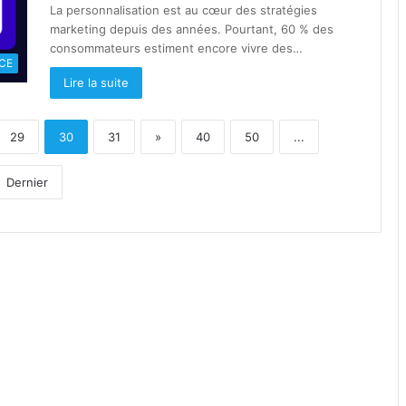
La personnalisation est au cœur des stratégies
marketing depuis des années. Pourtant, 60 % des
consommateurs estiment encore vivre des…
CE
Lire la suite
29
30
31
»
40
50
...
Dernier