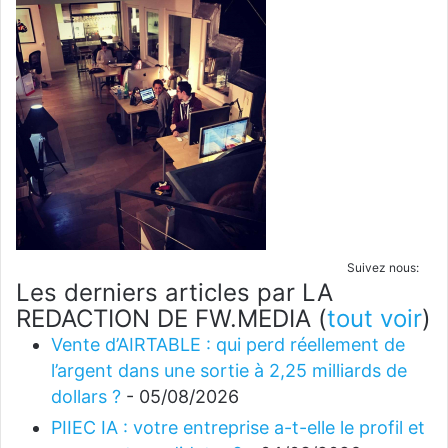
Suivez nous:
Les derniers articles par LA
REDACTION DE FW.MEDIA
(
tout voir
)
Vente d’AIRTABLE : qui perd réellement de
l’argent dans une sortie à 2,25 milliards de
dollars ?
- 05/08/2026
PIIEC IA : votre entreprise a-t-elle le profil et