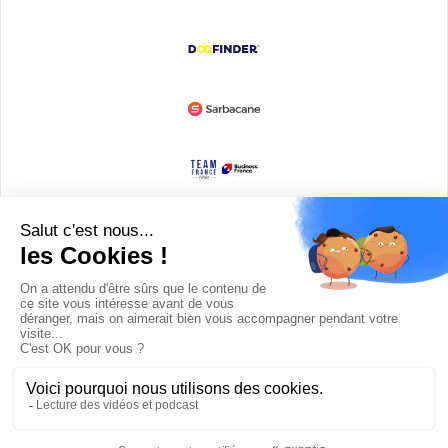
Devenir partenaire
© Copyright 2008 / 2026,
DECODE MEDIA, The Innovation Media
Company.
All Rights Reserved