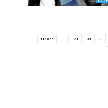
BIG TE
Premier
...
20
30
«