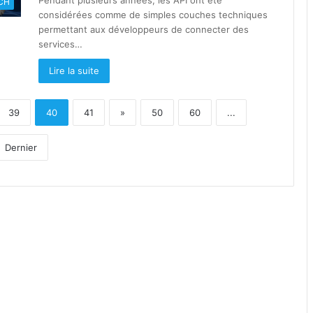
Pendant plusieurs années, les API ont été
CH
considérées comme de simples couches techniques
permettant aux développeurs de connecter des
services…
Lire la suite
39
40
41
»
50
60
...
Dernier