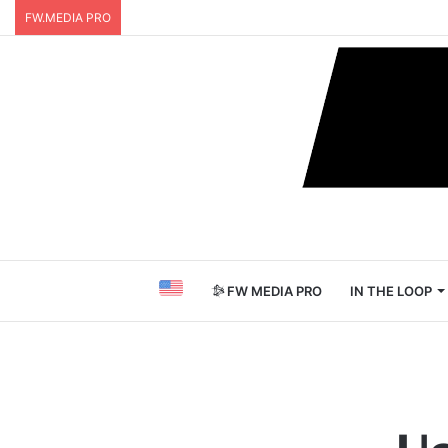
FW.MEDIA PRO
FW MEDIA PRO
IN THE LOOP