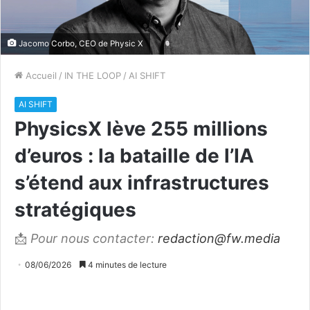
Jacomo Corbo, CEO de Physic X
Accueil
/
IN THE LOOP
/
AI SHIFT
AI SHIFT
PhysicsX lève 255 millions
d’euros : la bataille de l’IA
s’étend aux infrastructures
stratégiques
📩
Pour nous contacter:
redaction@fw.media
08/06/2026
4 minutes de lecture