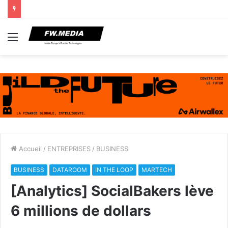
Menu
Accueil
/
ENTREPRISES
/
BUSINESS
BUSINESS
DATAROOM
IN THE LOOP
MARTECH
[Analytics] SocialBakers lève
6 millions de dollars