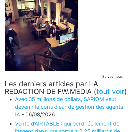
Suivez nous:
Les derniers articles par LA
REDACTION DE FW.MEDIA
(
tout voir
)
Avec 35 millions de dollars, SAPIOM veut
devenir le contrôleur de gestion des agents
IA
- 06/08/2026
Vente d’AIRTABLE : qui perd réellement de
l’argent dans une sortie à 2,25 milliards de