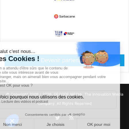
Devenir partenaire
© Copyright 2008 / 2026,
DECODE MEDIA, The Innovation Media
Company.
All Rights Reserved
Twitter
RSS