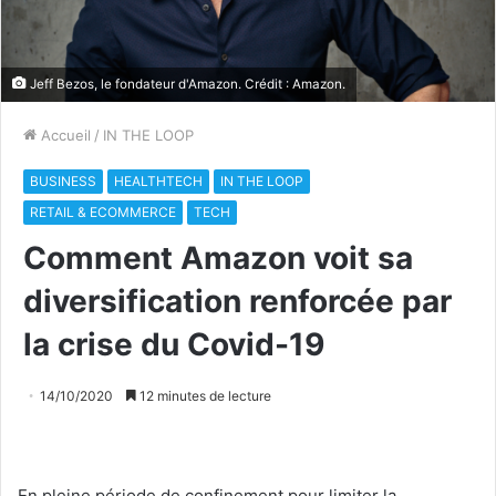
Jeff Bezos, le fondateur d'Amazon. Crédit : Amazon.
Accueil
/
IN THE LOOP
BUSINESS
HEALTHTECH
IN THE LOOP
RETAIL & ECOMMERCE
TECH
Comment Amazon voit sa
diversification renforcée par
la crise du Covid-19
14/10/2020
12 minutes de lecture
En pleine période de confinement pour limiter la