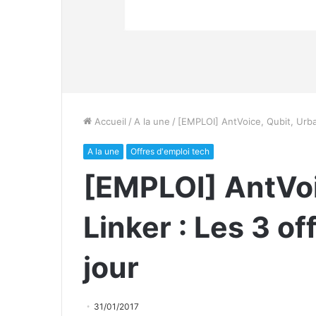
Accueil
/
A la une
/
[EMPLOI]​ AntVoice, Qubit, Urban
A la une
Offres d'emploi tech
[EMPLOI]​ AntVo
Linker ​: Les 3 o
jour
31/01/2017