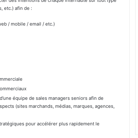
ter des intentions de chaque internaute sur tout type
 etc.) afin de :
eb / mobile / email / etc.)
commerciale
 commerciaux
d’une équipe de sales managers seniors afin de
ospects (sites marchands, médias, marques, agences,
stratégiques pour accélérer plus rapidement le