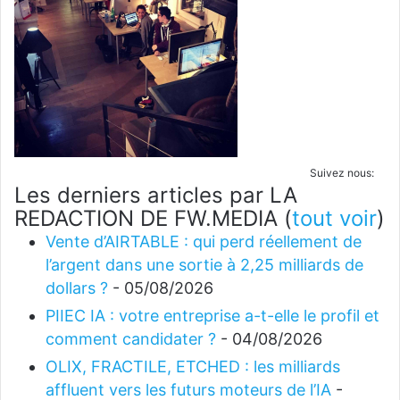
Suivez nous:
Les derniers articles par LA
REDACTION DE FW.MEDIA
(
tout voir
)
Vente d’AIRTABLE : qui perd réellement de
l’argent dans une sortie à 2,25 milliards de
dollars ?
- 05/08/2026
PIIEC IA : votre entreprise a-t-elle le profil et
comment candidater ?
- 04/08/2026
OLIX, FRACTILE, ETCHED : les milliards
affluent vers les futurs moteurs de l’IA
-