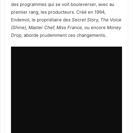
des programmes qui se voit bouleverser, avec au
premier rang, les producteurs. Créé en 1994,
Endemol, le propriétaire des
Secret Story, The Voice
(Shine), Master Chef, Miss France,
ou encore
Money
Drop,
aborde prudemment ces changements.