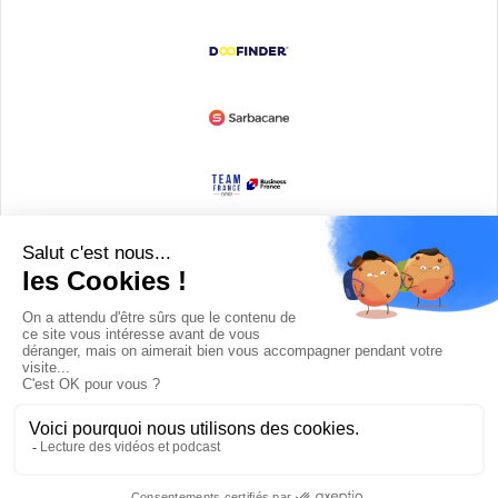
Devenir partenaire
© Copyright 2008 / 2026,
DECODE MEDIA, The Innovation Media
Company.
All Rights Reserved