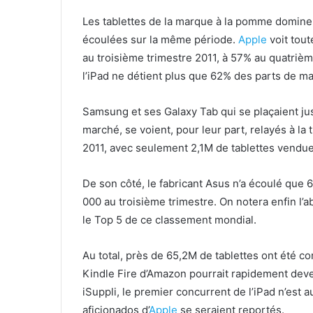
Les tablettes de la marque à la pomme dominen
écoulées sur la même période.
Apple
voit tout
au troisième trimestre 2011, à 57% au quatrièm
l’iPad ne détient plus que 62% des parts de m
Samsung et ses Galaxy Tab qui se plaçaient ju
marché, se voient, pour leur part, relayés à l
2011, avec seulement 2,1M de tablettes vendue
De son côté, le fabricant Asus n’a écoulé que 6
000 au troisième trimestre. On notera enfin l
le Top 5 de ce classement mondial.
Au total, près de 65,2M de tablettes ont été co
Kindle Fire d’Amazon pourrait rapidement deven
iSuppli, le premier concurrent de l’iPad n’est a
aficionados d’
Apple
se seraient reportés.