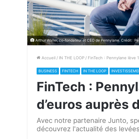
Arthur Waller, co-fondateur et CEO de Pennylane. Crédit : P
Accueil
/
IN THE LOOP
/
FinTech : Pennylane lève 1
BUSINESS
FINTECH
IN THE LOOP
INVESTISSEM
FinTech : Pennyl
d’euros auprès 
Avec notre partenaire Junto, sp
découvrez l'actualité des levée