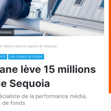
ennylane.
5 millions d’euros auprès de Sequoia
ENTS
LES LEVEES DE FONDS
ane lève 15 millions
de Sequoia
écialiste de la performance média,
s de fonds