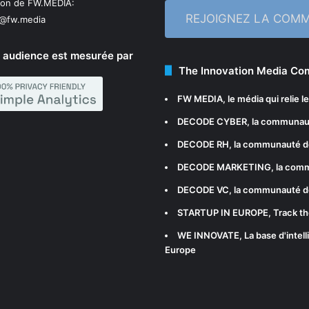
ion de FW.MEDIA:
REJOIGNEZ LA COM
n@fw.media
 audience est mesurée par
The Innovation Media C
FW MEDIA
, le média qui relie 
DECODE CYBER
, la communau
DECODE RH
, la communauté d
DECODE MARKETING
, la com
DECODE VC
, la communauté d
STARTUP IN EUROPE
, Track t
WE INNOVATE
, La base d'int
Europe