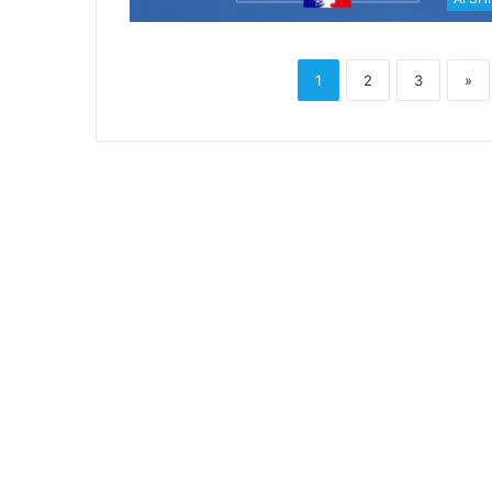
1
2
3
»