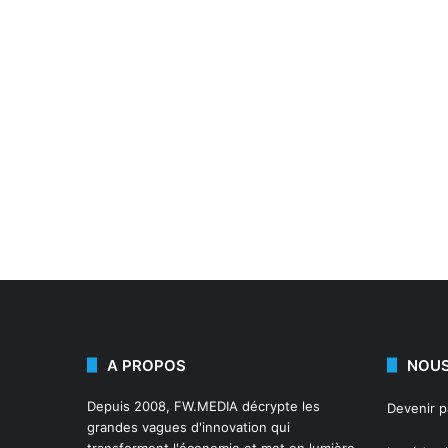
A PROPOS
NOUS
Depuis 2008,
FW.MEDIA
décrypte les
Devenir 
grandes vagues d'innovation qui
transforment l'économie et met en lumière