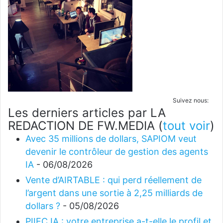
Suivez nous:
Les derniers articles par LA
REDACTION DE FW.MEDIA
(
tout voir
)
Avec 35 millions de dollars, SAPIOM veut
devenir le contrôleur de gestion des agents
IA
- 06/08/2026
Vente d’AIRTABLE : qui perd réellement de
l’argent dans une sortie à 2,25 milliards de
dollars ?
- 05/08/2026
PIIEC IA : votre entreprise a-t-elle le profil et