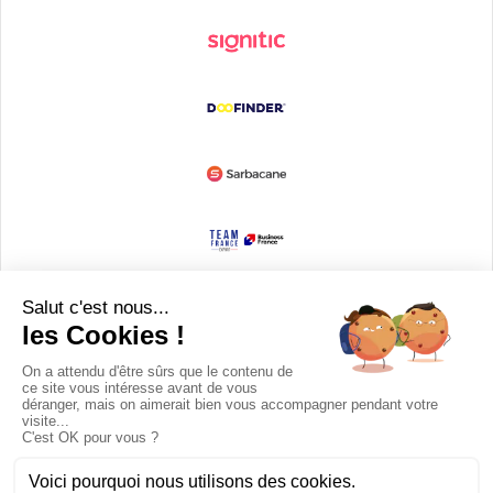
Devenir partenaire
© Copyright 2008 / 2026,
DECODE MEDIA, The Innovation Media