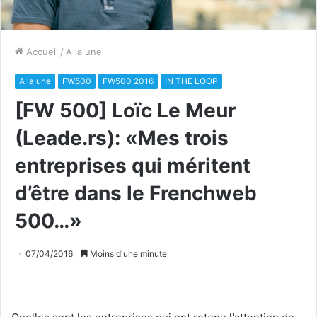
Accueil
/
A la une
A la une
FW500
FW500 2016
IN THE LOOP
[FW 500] Loïc Le Meur
(Leade.rs): «Mes trois
entreprises qui méritent
d’être dans le Frenchweb
500…»
07/04/2016
Moins d'une minute