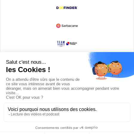
Devenir partenaire
© Copyright 2008 / 2026,
DECODE MEDIA, The Innovation Media
Company.
All Rights Reserved
Twitter
RSS