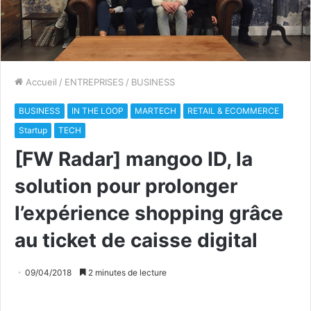
Accueil
/
ENTREPRISES
/
BUSINESS
BUSINESS
IN THE LOOP
MARTECH
RETAIL & ECOMMERCE
Startup
TECH
[FW Radar] mangoo ID, la
solution pour prolonger
l’expérience shopping grâce
au ticket de caisse digital
09/04/2018
2 minutes de lecture