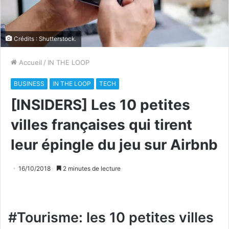
Crédits : Shutterstock.
Accueil
/
IN THE LOOP
BUSINESS
IN THE LOOP
TECH
[INSIDERS] Les 10 petites
villes françaises qui tirent
leur épingle du jeu sur Airbnb
16/10/2018
2 minutes de lecture
#Tourisme: les 10 petites villes