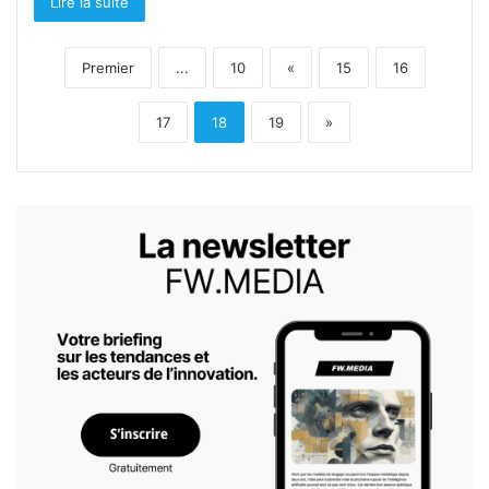
Lire la suite
Premier
...
10
«
15
16
17
18
19
»