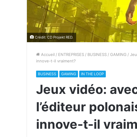
Crédit: CD Projekt RED.
Accueil
/
ENTREPRISES
/
BUSINESS
/
GAMING
/
Jeu
innove-t-il vraiment?
BUSINESS
GAMING
IN THE LOOP
Jeux vidéo: ave
l’éditeur polona
innove-t-il vrai