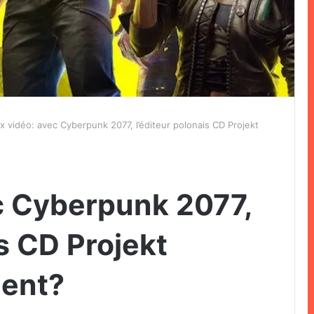
x vidéo: avec Cyberpunk 2077, l’éditeur polonais CD Projekt
c Cyberpunk 2077,
is CD Projekt
ment?