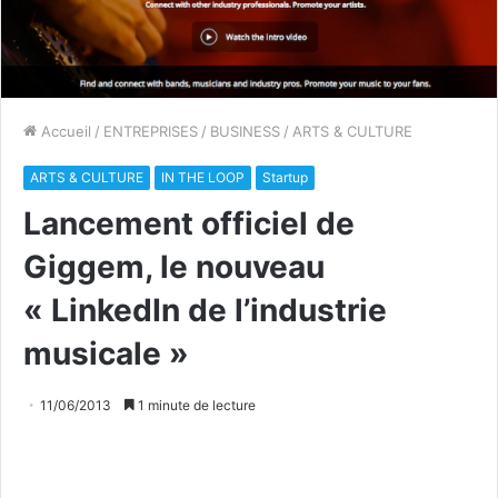
Accueil
/
ENTREPRISES
/
BUSINESS
/
ARTS & CULTURE
ARTS & CULTURE
IN THE LOOP
Startup
Lancement officiel de
Giggem, le nouveau
« LinkedIn de l’industrie
musicale »
11/06/2013
1 minute de lecture