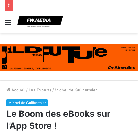
Menu
Accueil
/
Les Experts
/
Michel de Guilhermier
Michel de Guilhermier
Le Boom des eBooks sur
l’App Store !