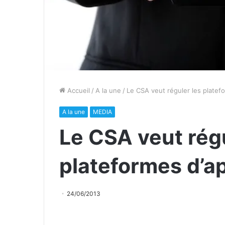
Accueil
/
A la une
/
Le CSA veut réguler les platefo
A la une
MEDIA
Le CSA veut régu
plateformes d’ap
24/06/2013