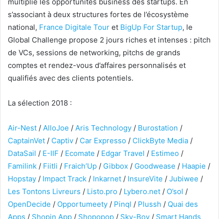
multiplie les opportunités business des startups. En
s’associant à deux structures fortes de l’écosystème
national,
France Digitale Tour
et
BigUp For Startup
, le
Global Challenge propose 2 jours riches et intenses : pitch
de VCs, sessions de networking, pitchs de grands
comptes et rendez-vous d’affaires personnalisés et
qualifiés avec des clients potentiels.
La sélection 2018 :
Air-Nest
/
AlloJoe
/
Aris Technology
/
Burostation
/
CaptainVet
/
Captiv
/
Car Expresso
/
ClickByte Media
/
DataSail
/
E-IIF
/
Ecomate
/
Edgar Travel
/
Estimeo
/
Familink
/
Fiitli
/
Fraich’Up
/
Gibbox
/
Goodwease
/
Haapie
/
Hopstay
/
Impact Track
/
Inkarnet
/
InsureVite
/
Jubiwee
/
Les Tontons Livreurs
/
Listo.pro
/
Lybero.net
/
O’sol
/
OpenDecide
/
Opportumeety
/
Pinql
/
Plussh
/
Quai des
Apps
/
Shopin App
/
Shopopop
/
Sky-Boy
/
Smart Hands