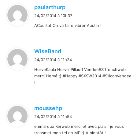
d
paularthurp
i
24/02/2014 à 10h37
t
ACourtat On va faire vibrer Austin !
:
d
WiseBand
i
24/02/2014 à 11h24
t
HerveKabla Herve_Pillaud VendeeRS frenchweb
merci Hervé ;) #Happy #SXSW2014 #SiliconVendée
:
!
d
moussehp
i
24/02/2014 à 11h54
t
emmaroux Kerweb merci et avec plaisir je vous
transmet mon tel en MP ;) A bientôt !
: