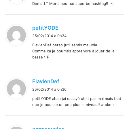
Denis_LT Merci pour ce superbe hashtag!! :-)
:
d
petitYODE
i
25/02/2014 à 0h34
t
FlavienDef perso j’utiliserais meludia
Comme ça je pourrais apprendre a jouer de la
:
basse :-P
d
FlavienDef
i
25/02/2014 à 0h36
t
petitYODE ahah j’ai essayé c’est pas mal mais faut
que je pousse un peu plus le niveau!! #token
:
d
emmanuelps