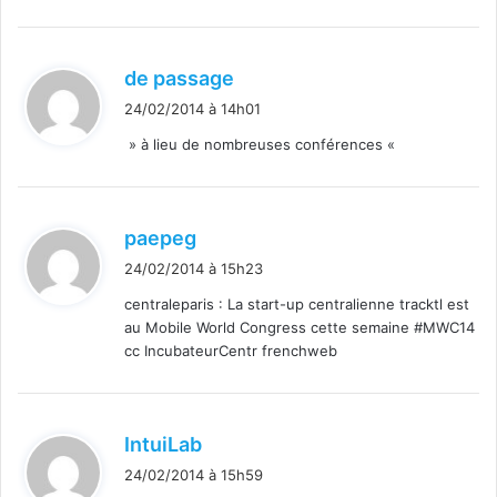
d
de passage
i
24/02/2014 à 14h01
t
» à lieu de nombreuses conférences «
:
d
paepeg
i
24/02/2014 à 15h23
t
centraleparis : La start-up centralienne tracktl est
au Mobile World Congress cette semaine #MWC14
:
cc IncubateurCentr frenchweb
d
IntuiLab
i
24/02/2014 à 15h59
t