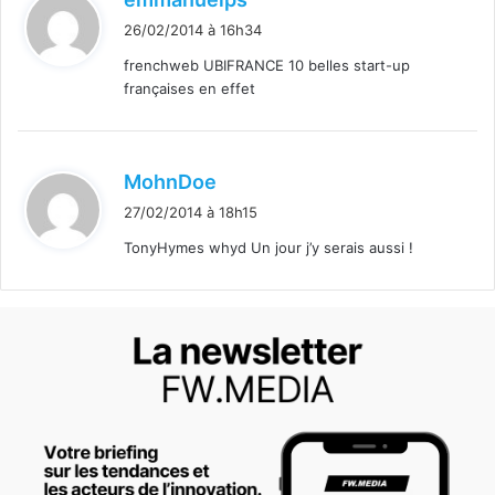
i
26/02/2014 à 16h34
t
frenchweb UBIFRANCE 10 belles start-up
françaises en effet
:
d
MohnDoe
i
27/02/2014 à 18h15
t
TonyHymes whyd Un jour j’y serais aussi !
: