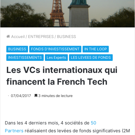
Accueil
/
ENTREPRISES
/
BUSINESS
BUSINESS
FONDS D'INVESTISSEMENT
IN THE LOOP
INVESTISSEMENTS
Les Experts
LES LEVEES DE FONDS
Les VCs internationaux qui
financent la French Tech
07/04/2017
3 minutes de lecture
Dans les 4 derniers mois, 4 sociétés de
50
Partners
réalisaient des levées de fonds significatives (2M