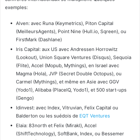
exemples:
Alven: avec Runa (Keymetrics), Piton Capital
(MeilleursAgents), Point Nine (Hull.io, Sqreen), ou
FirstMark (Dashlane)
Iris Capital: aux US avec Andressen Horrowitz
(Lookout), Union Square Ventures (Disqus), Sequoia
(Flite), Accel (Mopub, Mythings), en Israel avec
Magma (Hola), JVP (Secret Double Octopus), ou
Carmel (Mythings), et même en Asie avec GGV
(Yodo1), Alibaba (PlaceIQ, Yodo1), et 500 start-ups
(Gengo)
Idinvest: avec Index, Vitruvian, Felix Capital ou
Balderton ou les suédois de
EQT Ventures
Elaia: 83north et Felix (Mirakl), Accel
(ShiftTechnology), SoftBank, Index, ou Bessemer