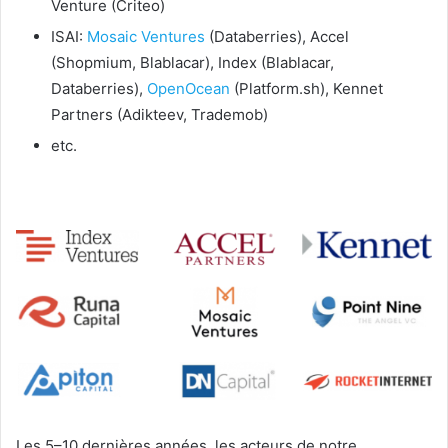
Venture (Criteo)
ISAI:
Mosaic Ventures
(Databerries), Accel
(Shopmium, Blablacar), Index (Blablacar,
Databerries),
OpenOcean
(Platform.sh), Kennet
Partners (Adikteev, Trademob)
etc.
Les 5–10 dernières années, les acteurs de notre