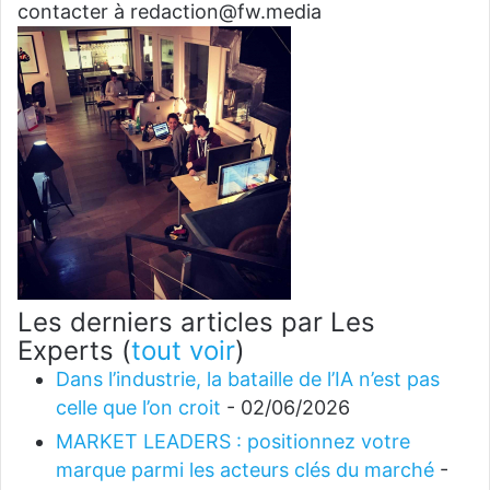
contacter à redaction@fw.media
Les derniers articles par Les
Experts
(
tout voir
)
Dans l’industrie, la bataille de l’IA n’est pas
celle que l’on croit
- 02/06/2026
MARKET LEADERS : positionnez votre
marque parmi les acteurs clés du marché
-