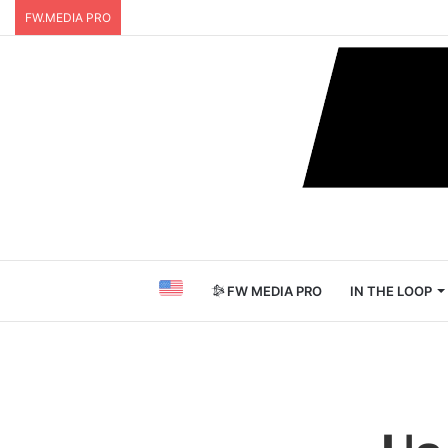
FW.MEDIA PRO
FW MEDIA PRO
IN THE LOOP