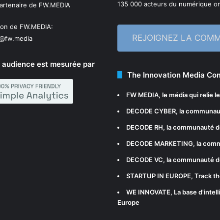
135 000 acteurs du numérique on
partenaire de FW.MEDIA
ion de FW.MEDIA:
REJOIGNEZ LA COM
n@fw.media
 audience est mesurée par
The Innovation Media C
FW MEDIA
, le média qui relie 
DECODE CYBER
, la communau
DECODE RH
, la communauté d
DECODE MARKETING
, la com
DECODE VC
, la communauté d
STARTUP IN EUROPE
, Track t
WE INNOVATE
, La base d'int
Europe