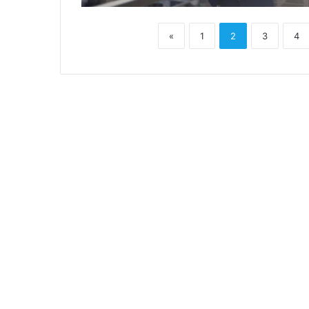
«
1
2
3
4