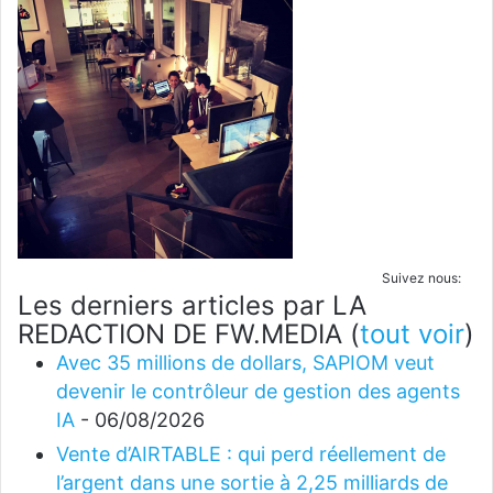
Suivez nous:
Les derniers articles par LA
REDACTION DE FW.MEDIA
(
tout voir
)
Avec 35 millions de dollars, SAPIOM veut
devenir le contrôleur de gestion des agents
IA
- 06/08/2026
Vente d’AIRTABLE : qui perd réellement de
l’argent dans une sortie à 2,25 milliards de