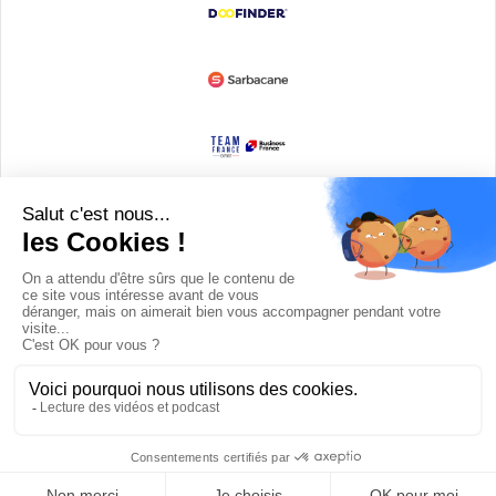
Devenir partenaire
© Copyright 2008 / 2026,
DECODE MEDIA, The Innovation Media
Company.
All Rights Reserved
Twitter
RSS