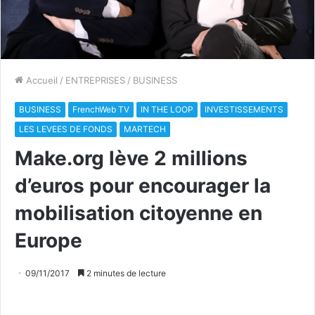
Accueil
/
ENTREPRISES
/
BUSINESS
BUSINESS
FrenchWeb TV
IN THE LOOP
INVESTISSEMENTS
LES LEVEES DE FONDS
MARTECH
Make.org lève 2 millions
d’euros pour encourager la
mobilisation citoyenne en
Europe
09/11/2017
2 minutes de lecture