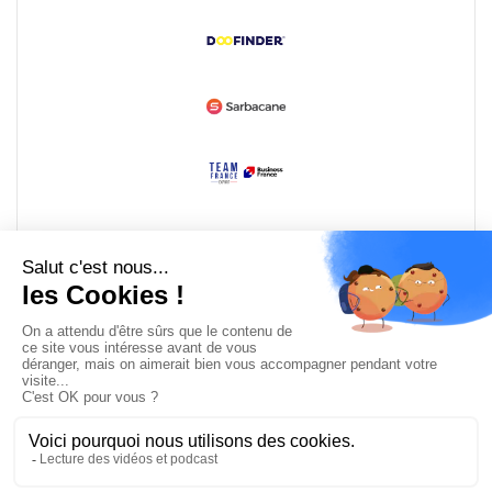
Devenir partenaire
© Copyright 2008 / 2026,
DECODE MEDIA, The Innovation Media
Company.
All Rights Reserved