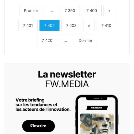
Premier
...
7 390
7 400
«
7 401
7 402
7 403
»
7 410
7 420
...
Dernier