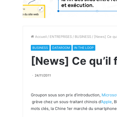
Accueil
/
ENTREPRISES
/
BUSINESS
/
[News] Ce qu’i
BUSINESS
DATAROOM
IN THE LOOP
[News] Ce qu’il 
24/11/2011
Groupon sous son prix d’introduction,
Microso
grève chez un sous-traitant chinois d’
Apple
, 
mots clés, la Chine 1er marché du smartphone