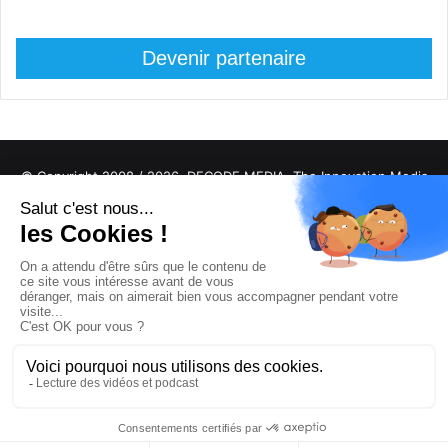
Devenir partenaire
© Copyright 2008 / 2026,
DECODE MEDIA, The Innovation Media
Company.
All Rights Reserved
Twitter
RSS