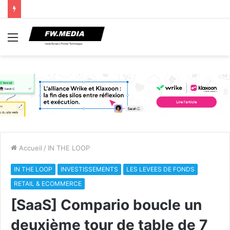
Menu
Accueil
/
IN THE LOOP
IN THE LOOP
INVESTISSEMENTS
LES LEVEES DE FONDS
RETAIL & ECOMMERCE
[SaaS] Compario boucle un
deuxième tour de table de 7