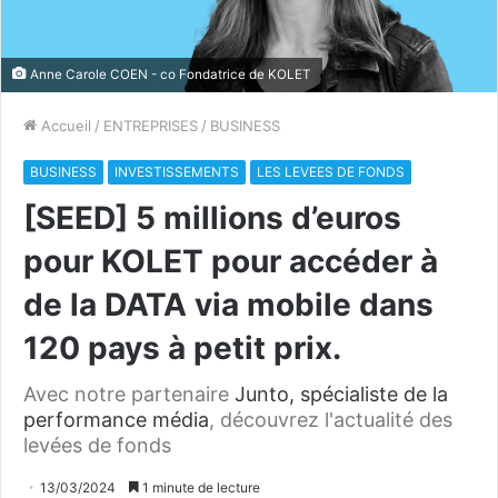
Anne Carole COEN - co Fondatrice de KOLET
Accueil
/
ENTREPRISES
/
BUSINESS
BUSINESS
INVESTISSEMENTS
LES LEVEES DE FONDS
[SEED] 5 millions d’euros
pour KOLET pour accéder à
de la DATA via mobile dans
120 pays à petit prix.
Avec notre partenaire
Junto, spécialiste de la
performance média
, découvrez l'actualité des
levées de fonds
13/03/2024
1 minute de lecture