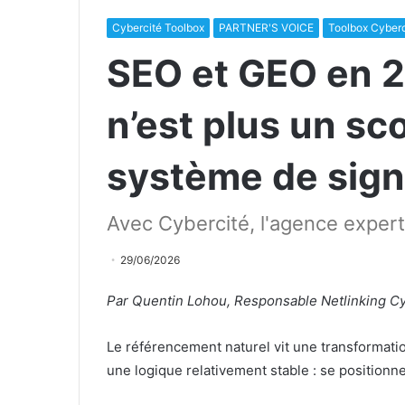
Cybercité Toolbox
PARTNER'S VOICE
Toolbox Cyberc
SEO et GEO en 20
n’est plus un sc
système de sig
Avec Cybercité, l'agence expert
29/06/2026
Par Quentin Lohou, Responsable Netlinking C
Le référencement naturel vit une transformati
une logique relativement stable : se positionne