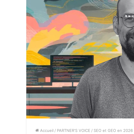
Accueil
/
PARTNER'S VOICE
/
SEO et GEO en 2026 : 