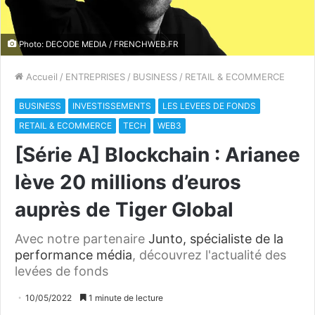
Photo: DECODE MEDIA / FRENCHWEB.FR
Accueil
/
ENTREPRISES
/
BUSINESS
/
RETAIL & ECOMMERCE
BUSINESS
INVESTISSEMENTS
LES LEVEES DE FONDS
RETAIL & ECOMMERCE
TECH
WEB3
[Série A] Blockchain : Arianee
lève 20 millions d’euros
auprès de Tiger Global
Avec notre partenaire
Junto, spécialiste de la
performance média
, découvrez l'actualité des
levées de fonds
10/05/2022
1 minute de lecture